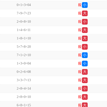
单
0+1+3=04
殺
小
双
7+9+7=23
殺
大
双
2+0+8=10
殺
小
单
1+4+6=11
殺
大
双
1+8+1=10
殺
大
双
5+7+8=20
殺
小
双
7+1+2=10
殺
小
双
1+3+0=04
殺
小
双
0+2+6=08
殺
大
单
3+3+7=13
殺
大
单
2+8+4=14
殺
小
单
2+8+0=10
殺
大
双
6+8+1=15
殺
大