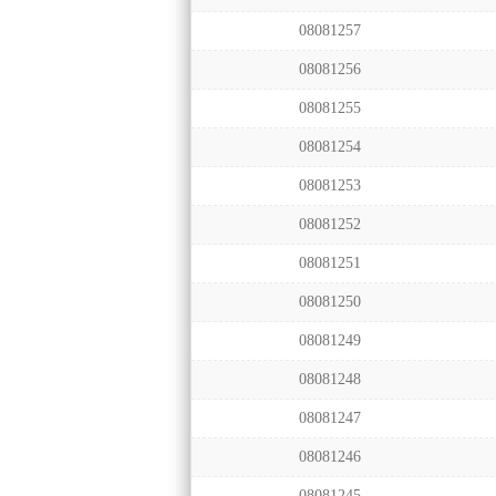
08081257
08081256
08081255
08081254
08081253
08081252
08081251
08081250
08081249
08081248
08081247
08081246
08081245