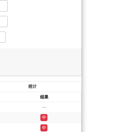
统计
结果
---
中
中