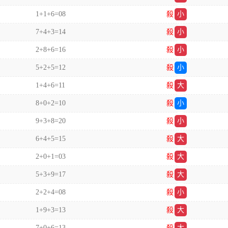
双
1+1+6=08
殺
小
单
7+4+3=14
殺
小
双
2+8+6=16
殺
小
单
5+2+5=12
殺
小
双
1+4+6=11
殺
大
双
8+0+2=10
殺
小
双
9+3+8=20
殺
小
单
6+4+5=15
殺
大
双
2+0+1=03
殺
大
双
5+3+9=17
殺
大
双
2+2+4=08
殺
小
单
1+9+3=13
殺
大
双
7+0+6=13
殺
大