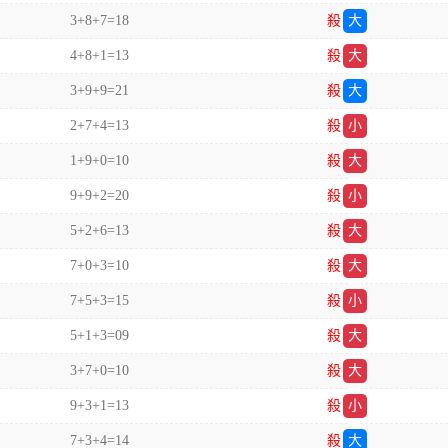
单
3+8+7=18
殺
大
双
4+8+1=13
殺
大
双
3+9+9=21
殺
大
单
2+7+4=13
殺
小
双
1+9+0=10
殺
大
双
9+9+2=20
殺
小
单
5+2+6=13
殺
大
双
7+0+3=10
殺
大
双
7+5+3=15
殺
小
单
5+1+3=09
殺
大
单
3+7+0=10
殺
大
双
9+3+1=13
殺
小
双
7+3+4=14
殺
大