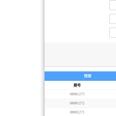
预测
期号
08081273
08081272
08081271