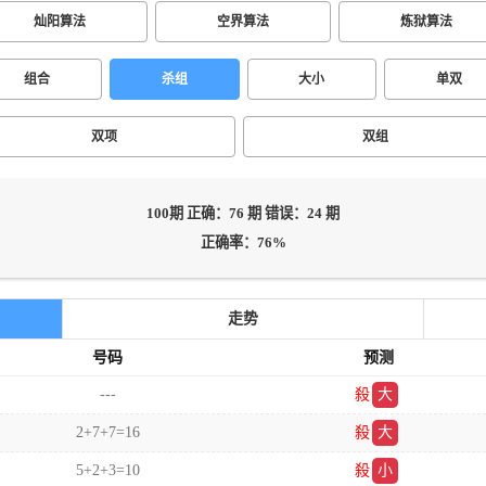
灿阳算法
空界算法
炼狱算法
组合
杀组
大小
单双
双项
双组
100期 正确：76 期 错误：24 期
正确率：76%
走势
号码
预测
---
殺
大
单
2+7+7=16
殺
大
单
5+2+3=10
殺
小