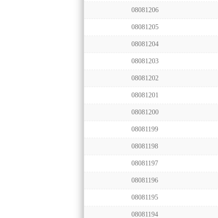
08081206
08081205
08081204
08081203
08081202
08081201
08081200
08081199
08081198
08081197
08081196
08081195
08081194