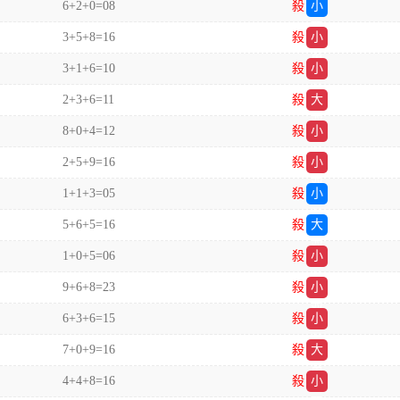
6+2+0=08
殺
小
双
3+5+8=16
殺
小
单
3+1+6=10
殺
小
单
2+3+6=11
殺
大
双
8+0+4=12
殺
小
单
2+5+9=16
殺
小
双
1+1+3=05
殺
小
单
5+6+5=16
殺
大
双
1+0+5=06
殺
小
单
9+6+8=23
殺
小
双
6+3+6=15
殺
小
单
7+0+9=16
殺
大
单
4+4+8=16
殺
小