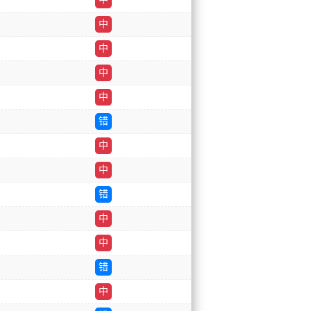
中
中
中
中
错
中
中
错
中
中
错
中