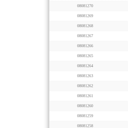
08081270
08081269
08081268
08081267
08081266
08081265
08081264
08081263
08081262
08081261
08081260
08081259
08081258