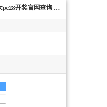
网址:28Yc.COm 加拿大28-加拿大28预测大神预测苹果版 |加拿大pc28开奖官网查询|飞飞28加拿大在线预测|28黑马预测