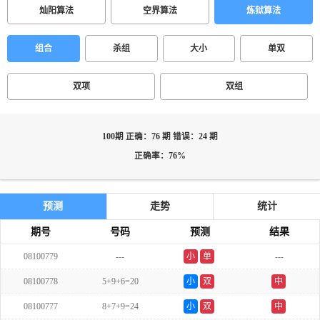
灿阳算法
空界算法
炼狱算法
组合
杀组
大小
单双
双项
双组
100期 正确：76 期 错误：24 期
正确率：76%
预测
走势
统计
期号
号码
预测
结果
08100779
---
小
单
---
08100778
5+9+6=20
小
双
中
08100777
8+7+9=24
小
双
中