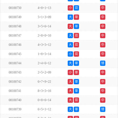
08100750
4+8+1=13
小
双
中
08100749
5+1+3=09
大
单
中
08100748
3+5+6=14
大
单
中
08100747
2+8+0=10
大
双
中
08100746
4+3+5=12
大
双
中
08100745
1+8+5=14
小
双
中
08100744
2+4+6=12
大
单
错
08100743
2+5+2=09
小
单
中
08100742
6+7+9=22
大
单
中
08100741
8+3+5=16
大
单
中
08100740
0+8+6=14
大
双
中
08100739
6+5+1=12
大
单
错