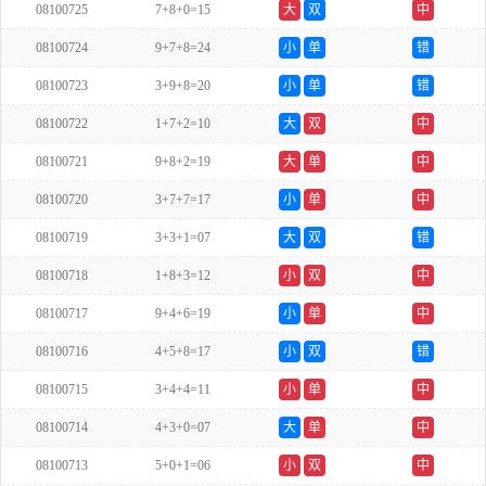
08100725
7+8+0=15
大
双
中
08100724
9+7+8=24
小
单
错
08100723
3+9+8=20
小
单
错
08100722
1+7+2=10
大
双
中
08100721
9+8+2=19
大
单
中
08100720
3+7+7=17
小
单
中
08100719
3+3+1=07
大
双
错
08100718
1+8+3=12
小
双
中
08100717
9+4+6=19
小
单
中
08100716
4+5+8=17
小
双
错
08100715
3+4+4=11
小
单
中
08100714
4+3+0=07
大
单
中
08100713
5+0+1=06
小
双
中