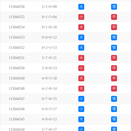
115044556
2+1+6=09
大
错
115044555
0+1+3=04
小
中
115044554
9+1+8=18
大
中
115044553
0+6+6=12
大
错
115044552
6+2+5=13
大
错
115044551
5+7+9=21
大
中
115044550
5+8+0=13
小
中
115044549
4+9+5=18
大
中
115044548
4+2+8=14
大
中
115044547
0+7+8=15
小
错
115044546
6+6+5=17
小
错
115044545
4+9+0=13
大
错
115044544
2+7+8=17
小
错