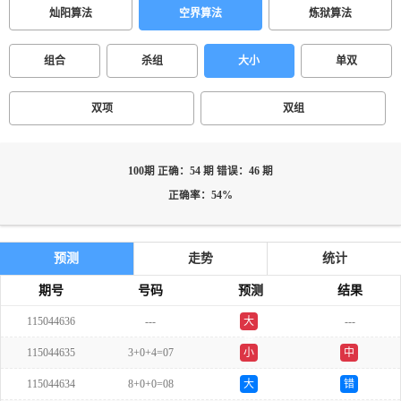
灿阳算法
空界算法
炼狱算法
组合
杀组
大小
单双
双项
双组
100期 正确：54 期 错误：46 期
正确率：54%
预测
走势
统计
期号
号码
预测
结果
115044636
---
大
---
单
115044635
3+0+4=07
小
中
115044634
8+0+0=08
大
错