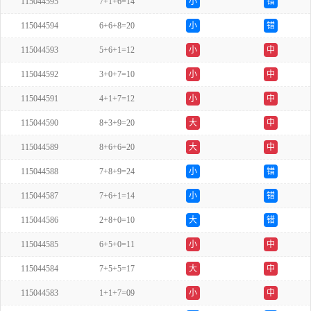
115044595
7+1+6=14
小
错
115044594
6+6+8=20
小
错
115044593
5+6+1=12
小
中
115044592
3+0+7=10
小
中
115044591
4+1+7=12
小
中
115044590
8+3+9=20
大
中
115044589
8+6+6=20
大
中
115044588
7+8+9=24
小
错
115044587
7+6+1=14
小
错
115044586
2+8+0=10
大
错
115044585
6+5+0=11
小
中
115044584
7+5+5=17
大
中
115044583
1+1+7=09
小
中