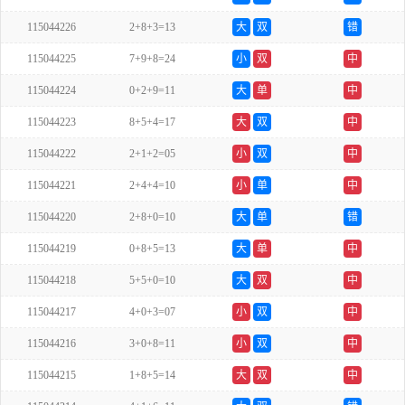
115044226
2+8+3=13
大
双
错
115044225
7+9+8=24
小
双
中
115044224
0+2+9=11
大
单
中
115044223
8+5+4=17
大
双
中
115044222
2+1+2=05
小
双
中
115044221
2+4+4=10
小
单
中
115044220
2+8+0=10
大
单
错
115044219
0+8+5=13
大
单
中
115044218
5+5+0=10
大
双
中
115044217
4+0+3=07
小
双
中
115044216
3+0+8=11
小
双
中
115044215
1+8+5=14
大
双
中