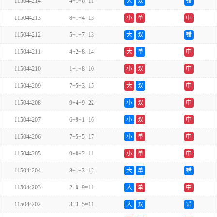
115044214
4+1+6=11
大
双
错
115044213
8+1+4=13
小
单
中
115044212
5+1+7=13
大
双
错
115044211
4+2+8=14
大
单
中
115044210
1+1+8=10
小
双
中
115044209
7+5+3=15
大
双
中
115044208
9+4+9=22
小
双
中
115044207
6+9+1=16
小
双
中
115044206
7+5+5=17
小
单
中
115044205
9+0+2=11
小
单
中
115044204
8+1+3=12
大
单
错
115044203
2+0+9=11
大
单
中
115044202
3+3+5=11
大
双
错