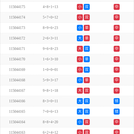
115044175
4+8+1=13
小
双
中
115044174
5+7+0=12
小
双
中
115044173
8+9+6=23
小
单
中
115044172
2+6+3=11
大
单
中
115044171
9+6+8=23
大
双
中
115044170
1+6+3=10
小
单
中
115044169
1+0+0=01
小
双
中
115044168
5+9+3=17
小
单
中
115044167
9+8+1=18
大
双
中
115044166
8+3+0=11
大
双
错
115044165
7+0+6=13
大
双
错
115044164
8+8+4=20
小
双
中
115044163
6+2+4=12
小
双
中