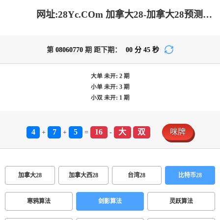
网址:28Yc.COm 加拿大28-加拿大28预测大神预测苹果版 |加拿大pc28开奖官网查询|飞飞28加拿大在线预测|28黑马预测
第
08060770
期 距下期：
00
分
45
秒
大单
未开:
2
期
小单
未开:
3
期
小双
未开:
1
期
4
7
5
16
大
双
咪牌
+
+
=
-
加拿大28
加拿大西28
台湾28
比特币28
寒鸦算法
剑影算法
灵跃算法