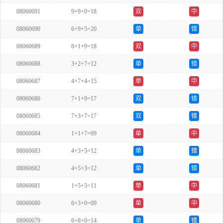
08060691
9+9+0=18
双
中
08060690
6+9+5=20
单
错
08060689
8+1+9=18
双
中
08060688
3+2+7=12
单
错
08060687
4+7+4=15
单
中
08060686
7+1+9=17
双
错
08060685
7+3+7=17
双
错
08060684
1+1+7=09
单
中
08060683
4+3+5=12
单
错
08060682
4+5+3=12
单
错
08060681
1+5+5=11
单
中
08060680
6+3+0=09
单
中
08060679
6+8+0=14
单
错