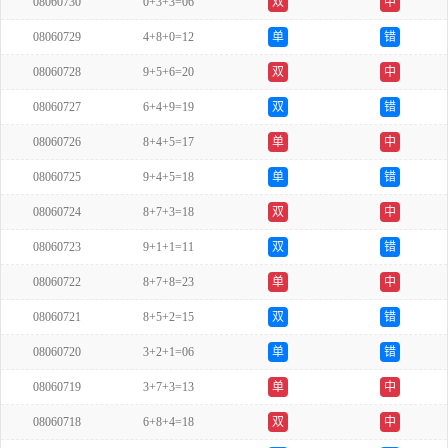
08060730
0+3+3=06
双
中
08060729
4+8+0=12
单
错
08060728
9+5+6=20
双
中
08060727
6+4+9=19
双
错
08060726
8+4+5=17
单
中
08060725
9+4+5=18
单
错
08060724
8+7+3=18
双
中
08060723
9+1+1=11
双
错
08060722
8+7+8=23
单
中
08060721
8+5+2=15
双
错
08060720
3+2+1=06
单
错
08060719
3+7+3=13
单
中
08060718
6+8+4=18
双
中