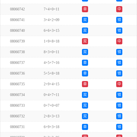
08060742
7+4+0=11
单
中
08060741
3+4+2=09
双
错
08060740
6+6+3=15
双
错
08060739
1+9+8=18
双
中
08060738
8+3+0=11
双
错
08060737
4+5+7=16
单
错
08060736
5+5+8=18
单
错
08060735
2+9+4=15
单
中
08060734
0+4+7=11
双
错
08060733
0+7+0=07
双
错
08060732
2+8+3=13
双
错
08060731
6+9+3=18
单
错